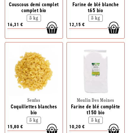
Couscous demi complet
Farine de blé blanche
complet bio
t65 bio
5 kg
5 kg
16,31 €
12,15 €
Senfas
Moulin Des Moines
Coquillettes blanches
Farine de blé complète
bio
t150 bio
5 kg
5 kg
15,80 €
10,20 €