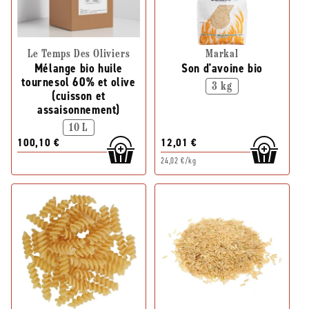
Le Temps Des Oliviers
Markal
Mélange bio huile
Son d'avoine bio
tournesol 60% et olive
3 kg
(cuisson et
assaisonnement)
10 L
100,10 €
12,01 €
24,02 €/kg