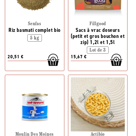
Senfas
Fillgood
Riz basmati complet bio
Sacs à vrac doseurs
(petit et gros bouchon et
5 kg
zip) 1,2l et 1,5l
Lot de 3
20,51 €
15,67 €
Moulin Des Moines
Actibio