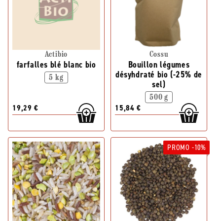
Actibio
Cossu
farfalles blé blanc bio
Bouillon légumes
désyhdraté bio (-25% de
5 kg
sel)
500 g
19,29 €
15,84 €
PROMO -10%