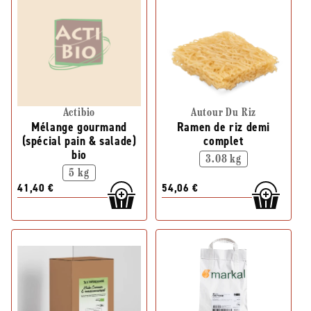
Actibio
Autour Du Riz
Mélange gourmand
Ramen de riz demi
(spécial pain & salade)
complet
bio
3.08 kg
5 kg
41,40 €
54,06 €