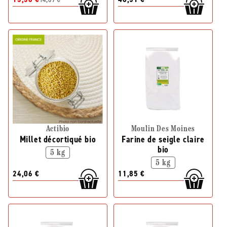
Actibio
Moulin Des Moines
Millet décortiqué bio
Farine de seigle claire
bio
5 kg
5 kg
24,06 €
11,85 €