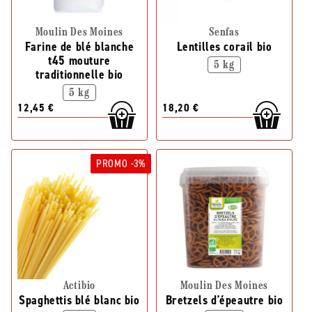
Moulin Des Moines
Senfas
Farine de blé blanche
Lentilles corail bio
t45 mouture
5 kg
traditionnelle bio
5 kg
12,45 €
18,20 €
PROMO -3%
Actibio
Moulin Des Moines
Spaghettis blé blanc bio
Bretzels d'épeautre bio