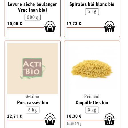
Levure sèche boulanger
Spirales blé blanc bio
Vrac (non bio)
5 kg
500 g
10,05 €
17,73 €
Actibio
Priméal
Pois cassés bio
Coquillettes bio
5 kg
5 kg
22,71 €
18,30 €
36,60 €/kg