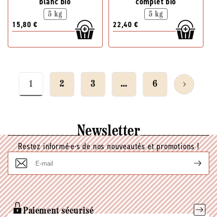
blanc bio
complet bio
5 kg
5 kg
15,80 €
22,40 €
1
2
3
…
6
Newsletter
Restez informé·e·s de nos nouveautés et promotions !
E-
mail
Paiement sécurisé