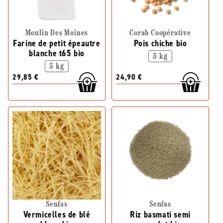
Moulin Des Moines
Corab Coopérative
Farine de petit épeautre
Pois chiche bio
blanche t65 bio
5 kg
5 kg
29,85 €
24,90 €
Senfas
Senfas
Vermicelles de blé
Riz basmati semi