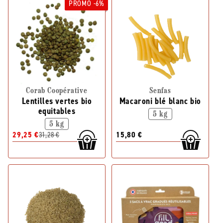
PROMO -6%
Corab Coopérative
Senfas
Lentilles vertes bio
Macaroni blé blanc bio
equitables
5 kg
5 kg
29,25 €
31,28 €
15,80 €