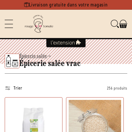
Ignorer et
Livraison gratuite dans votre magasin
passer au
contenu
Épicerie salée
Épicerie salée vrac
Trier
256 produits