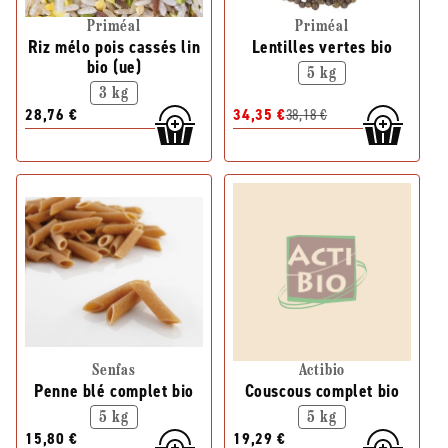
Priméal
Priméal
Riz mélo pois cassés lin
Lentilles vertes bio
bio (ue)
5 kg
3 kg
28,76 €
34,35 €
38,18 €
Senfas
Actibio
Penne blé complet bio
Couscous complet bio
5 kg
5 kg
15,80 €
19,29 €