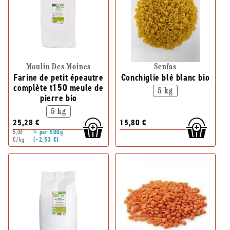
Moulin Des Moines
Senfas
Farine de petit épeautre
Conchiglie blé blanc bio
complète t150 meule de
5 kg
pierre bio
5 kg
25,28 €
15,80 €
5,06
≈ par 500g
€/kg
(~2,53 €)