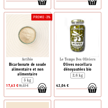
PROMO -3%
Actibio
Le Temps Des Oliviers
Bicarbonate de soude
Olives nocellara
alimentaire et non
dénoyautées bio
alimentaire
2.6 kg
5 kg
17,63 €
18,22 €
42,04 €