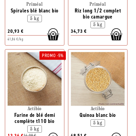
Priméal
Priméal
Spirales blé blanc bio
Riz long 1/2 complet
bio camargue
5 kg
5 kg
20,93 €
34,73 €
41,86 €/kg
PROMO -5%
Actibio
Actibio
Farine de blé demi
Quinoa blanc bio
complète t110 bio
5 kg
5 kg
13,36 €
14,09 €
48,51 €