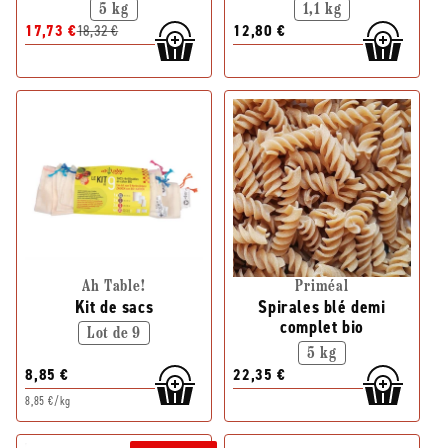
5 kg
1,1 kg
17,73 €
18,32 €
12,80 €
Ah Table!
Priméal
Kit de sacs
Spirales blé demi
complet bio
Lot de 9
5 kg
8,85 €
22,35 €
8,85 €/kg